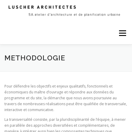
Skip
to
content
Menu
A PROPOS
PROJETS
CONTACT
METHODOLOGIE
Pour défendre les objectifs et enjeux qualitatifs, fonctionnels et
économiques du maître d’ouvrage et répondre aux données du
programme et du site, la démarche que nous avons poursuivie au
travers de nombreuses réalisations peut être qualifiée de transversale,
interactive et communicative.
La transversalité consiste, par la pluridisciplinarité de l’équipe, à mener
en parallèle des approches diversifiées et complémentaires, de
manière à intégrer aussi bien les composantes techniques que