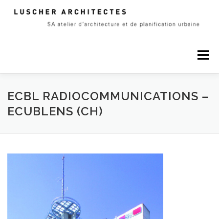
Skip
to
content
Menu
A PROPOS
PROJETS
CONTACT
ECBL RADIOCOMMUNICATIONS –
ECUBLENS (CH)