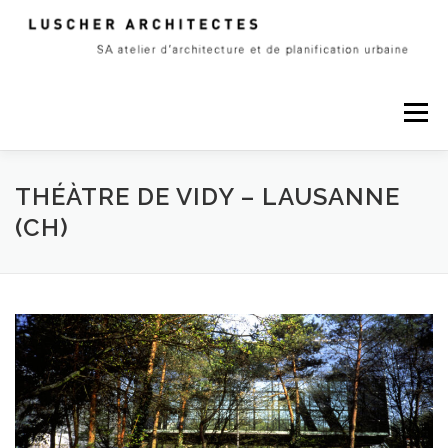
Skip
to
content
Menu
A PROPOS
PROJETS
CONTACT
THÉÀTRE DE VIDY – LAUSANNE
(CH)