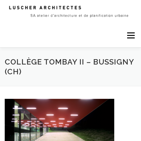
Skip
to
content
Menu
A PROPOS
PROJETS
CONTACT
COLLÈGE TOMBAY II – BUSSIGNY
(CH)