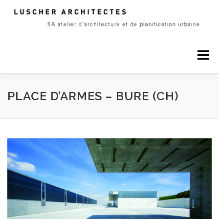
Skip
to
content
Menu
A PROPOS
PROJETS
CONTACT
PLACE D’ARMES – BURE (CH)